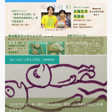
修善寺 ギャラリーCotoriにて。絵本「おおかみのはなし」と
「はやくちこぶた」…
ほにゃほにゃ気まま日記 notebook
コロナワクチンを一回うったものの。見送った理由をあれこれ考
えてみる。