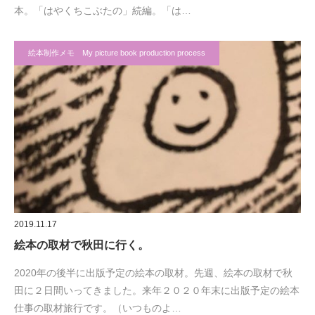
本。「はやくちこぶたの」続編。「は…
絵本制作メモ My picture book production process
2019.11.17
絵本の取材で秋田に行く。
2020年の後半に出版予定の絵本の取材。先週、絵本の取材で秋
田に２日間いってきました。来年２０２０年末に出版予定の絵本
仕事の取材旅行です。（いつものよ…