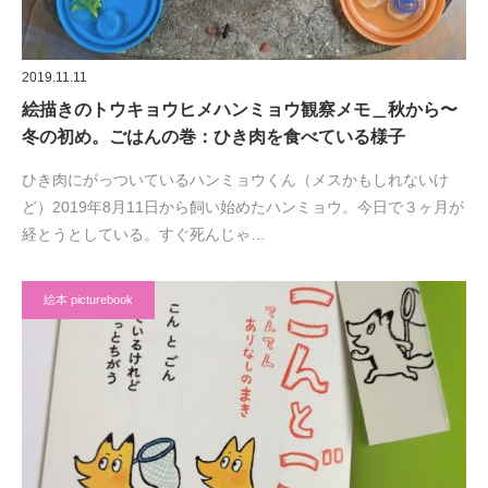
2019.11.11
絵描きのトウキョウヒメハンミョウ観察メモ＿秋から〜
冬の初め。ごはんの巻：ひき肉を食べている様子
ひき肉にがっついているハンミョウくん（メスかもしれないけ
ど）2019年8月11日から飼い始めたハンミョウ。今日で３ヶ月が
経とうとしている。すぐ死んじゃ…
絵本 picturebook