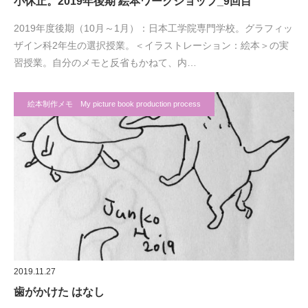
小休止。2019年後期 絵本ワークショップ_9回目
2019年度後期（10月～1月）：日本工学院専門学校。グラフィッ
ザイン科2年生の選択授業。＜イラストレーション：絵本＞の実
習授業。自分のメモと反省もかねて、内…
絵本制作メモ My picture book production process
2019.11.27
歯がかけた はなし