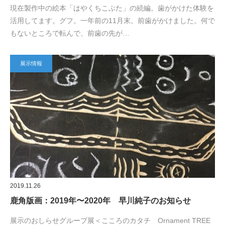
現在製作中の絵本「はやくちこぶた」の続編。歯がかけた体験を
活用してます。グフ。一年前の11月末。前歯がかけました。何で
もないところで転んで、前歯の先が…
展示情報
2019.11.26
鹿角版画：2019年〜2020年 早川純子のお知らせ
展示のおしらせグループ展＜こころのカタチ Ornament TREE