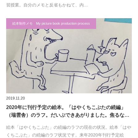
習授業。自分のメモと反省もかねて、内…
絵本制作メモ My picture book production process
2019.11.20
2020年に刊行予定の絵本。「はやくちこぶたの続編」
（瑞雲舎）のラフ。だいぶできあがりました。焦るな…
絵本「はやくちこぶた」の続編のラフの現在の状況。絵本「はや
くちこぶた」の続編のラフ状況です。来年2020年刊行予定絵