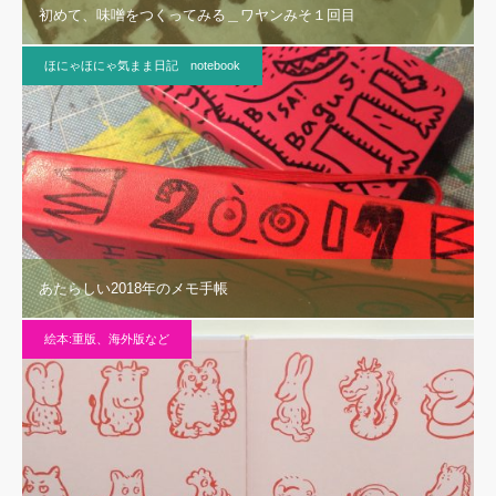
初めて、味噌をつくってみる＿ワヤンみそ１回目
ほにゃほにゃ気まま日記 notebook
あたらしい2018年のメモ手帳
絵本:重版、海外版など