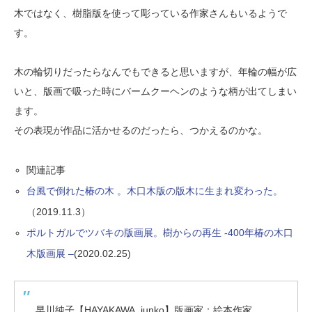
木ではなく、樹脂版を使って彫っている作家さんもいるようで
す。
木の輪切りだったらなんでもできると思いますが、年輪の幅が広
いと、版画で吸った時にバームクーヘンのような柄が出てしまい
ます。
その表現が作品に活かせるのだったら、つかえるのかな。
関連記事
台風で倒れた椿の木 。木口木版の版木に生まれ変わった。
（2019.11.3）
ポルトガルでツバキの版画展。樹からの再生 -400年椿の木口
木版画展 –
(2020.02.25)
早川純子【HAYAKAWA, junko】版画家：絵本作家