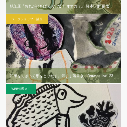
紙芝居『おれがいちばん かけあしオオカミ』 脚本:内田麟太…
ワークショップ、講座
和紙をちぎって形をとりだす。気まま落書き／Drawing live_23
WEB管理メモ