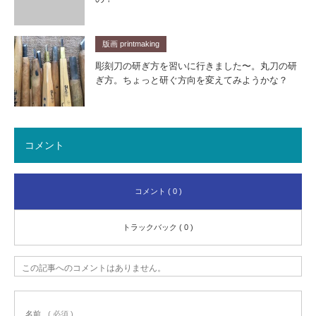
版画 printmaking
彫刻刀の研ぎ方を習いに行きました〜。丸刀の研
ぎ方。ちょっと研ぐ方向を変えてみようかな？
コメント
コメント ( 0 )
トラックバック ( 0 )
この記事へのコメントはありません。
名前
( 必須 )