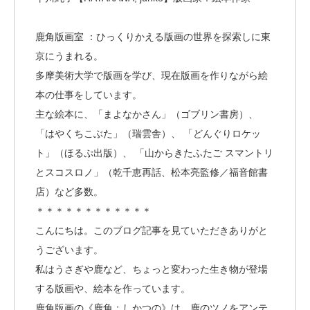
鹿角版画室 ：ひっくりかえる版画の世界を探索しに東
京にうまれる。
多摩美術大学で版画を学び、現在版画を作りながら絵
本の仕事をしています。
主な絵本に、「まよなかさん」（ゴブリン書房）、
「はやくちこぶた」（瑞雲舎）、 「どんぐりロケッ
ト」（ほるぷ出版）、 「山からきたふたご スマントリ
とスコスロノ」（乾千恵再話、松本亮監修／福音館書
店）など多数。
＊＊＊＊＊＊＊＊＊＊＊＊
こんにちは。このブログ記事を見ていただきありがと
うございます。
私はうさぎや鹿など、ちょっと変わった生き物が登場
する版画や、絵本を作っています。
鹿角版画の《鹿角；しかつの》は、鹿のツノをアンテ