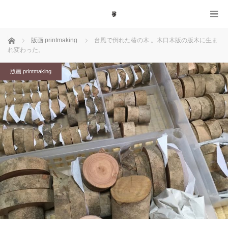
ホーム
版画 printmaking
台風で倒れた椿の木 。木口木版の版木に生ま
れ変わった。
版画 printmaking