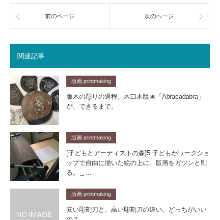
前のページ
次のページ
関連記事
版画 printmaking
版木の彫りの過程。木口木版画「Abracadabra」
が、できるまで。
版画 printmaking
[子どもとアーティストの森]5 子どもがワークショ
ップで自由に描いた絵の上に、版画をガツンと刷
る。＿…
版画 printmaking
安い彫刻刀と、高い彫刻刀の違い。どっちがいい
の？