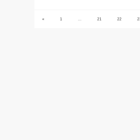
«
1
…
21
22
2