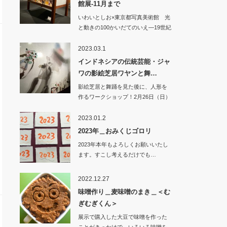
館展-11月まで
いわいとしお×東京都写真美術館 光
と動きの100かいだてのいえ―19世紀
の映像…
2023.03.1
インドネシアの伝統芸能・ジャ
ワの影絵芝居ワヤンと舞…
影絵芝居と舞踊を見た後に、人形を
作るワークショップ！2月26日（日）
町…
2023.01.2
2023年＿おみくじゴロリ
2023年本年もよろしくお願いいたし
ます。すこし考えるだけでも…
2022.12.27
味噌作り＿麦味噌のまき＿＜む
ぎむぎくん＞
展示で購入した大豆で味噌を作った