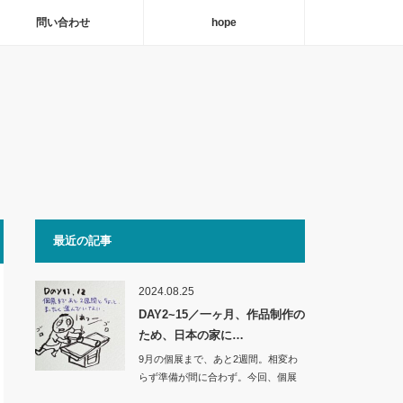
問い合わせ
hope
最近の記事
2024.08.25
DAY2~15／一ヶ月、作品制作の
ため、日本の家に…
9月の個展まで、あと2週間。相変わ
らず準備が間に合わず。今回、個展
をするために…