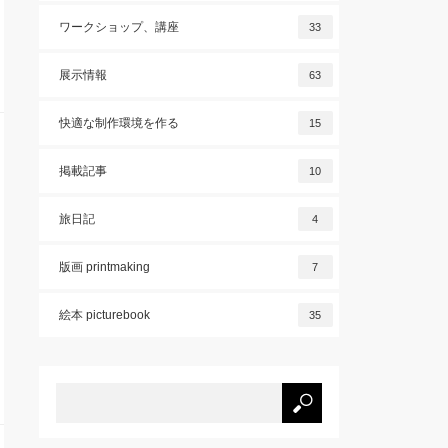
ワークショップ、講座
33
展示情報
63
快適な制作環境を作る
15
掲載記事
10
旅日記
4
版画 printmaking
7
絵本 picturebook
35