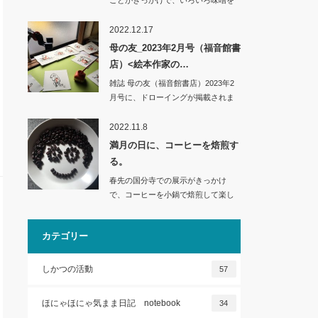
ことがきっかけで、いろいろ味噌を
つくるのが楽し…
2022.12.17
母の友_2023年2月号（福音館書
店）<絵本作家の…
雑誌 母の友（福音館書店）2023年2
月号に、ドローイングが掲載されま
す。（雑…
2022.11.8
満月の日に、コーヒーを焙煎す
る。
春先の国分寺での展示がきっかけ
で、コーヒーを小鍋で焙煎して楽し
んでいます。…
カテゴリー
しかつの活動
57
ほにゃほにゃ気まま日記 notebook
34