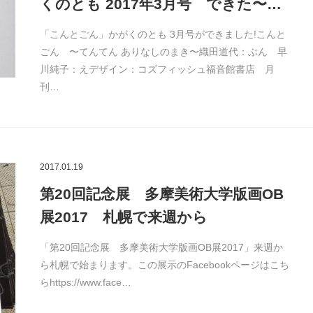
くのとも 2017年3月号 できた〜…
「こんとごん」かがくのとも 3月号ができました!こんと
ごん 〜てんてん ありなしのまき〜織田道代：ぶん 早
川純子：えデザイン：コズフィッシュ福音館書店 月
刊…
2017.01.19
第20回記念展 多摩美術大学版画OB
展2017 札幌で来週から
「第20回記念展 多摩美術大学版画OB展2017」来週か
ら札幌で始まります。この展示のFacebookページはこち
らhttps://www.face…