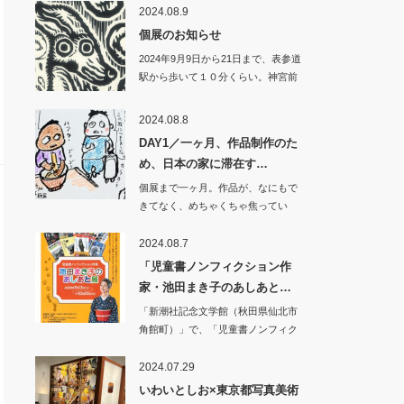
2024.08.9
個展のお知らせ
2024年9月9日から21日まで、表参道
駅から歩いて１０分くらい。神宮前
にある…
2024.08.8
DAY1／一ヶ月、作品制作のた
め、日本の家に滞在す…
個展まで一ヶ月。作品が、なにもで
きてなく、めちゃくちゃ焦ってい
る。その…
2024.08.7
「児童書ノンフィクション作
家・池田まき子のあしあと…
「新潮社記念文学館（秋田県仙北市
角館町）」で、「児童書ノンフィク
ション…
2024.07.29
いわいとしお×東京都写真美術